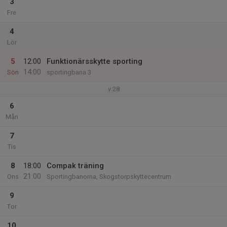
3
Fre
4
Lör
5
12:00
Funktionärsskytte sporting
14:00
Sön
sportingbana 3
v.28
6
Mån
7
Tis
8
18:00
Compak träning
21:00
Ons
Sportingbanorna, Skogstorpskyttecentrum
9
Tor
10