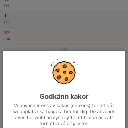
Fre
11
Lör
12
Sön
v.29
13
Mån
14
Tis
15
18:00
Compak träning
Godkänn kakor
21:00
Ons
Sportingbanorna, Skogstorpskyttecentrum
Vi använder oss av kakor (cookies) för att vår
16
webbplats ska fungera bra för dig. De används
Tor
även för webbanalys i syfte att hjälpa oss att
förbättra våra tjänster.
17