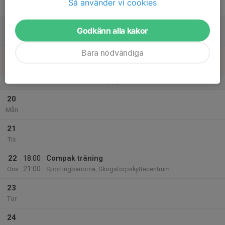
Så använder vi cookies
Fre
18
Godkänn alla kakor
Lör
Bara nödvändiga
19
Sön
v.30
20
Mån
21
Tis
22
18:00
Compak träning
21:00
Ons
Sportingbanorna, Skogstorpskyttecentrum
23
Tor
24