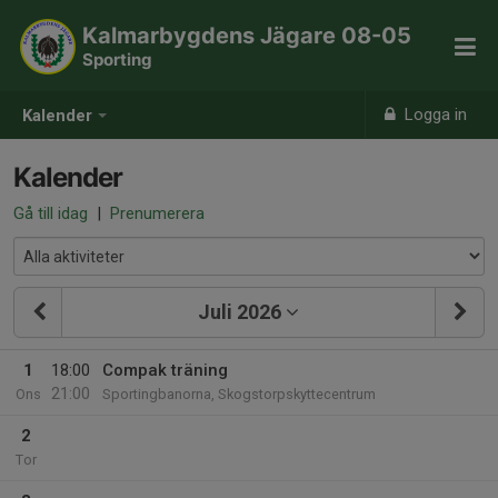
Kalmarbygdens Jägare 08-05
Sporting
Logga in
Kalender
Kalender
Gå till idag
|
Prenumerera
Juli 2026
1
18:00
Compak träning
21:00
Ons
Sportingbanorna, Skogstorpskyttecentrum
2
Tor