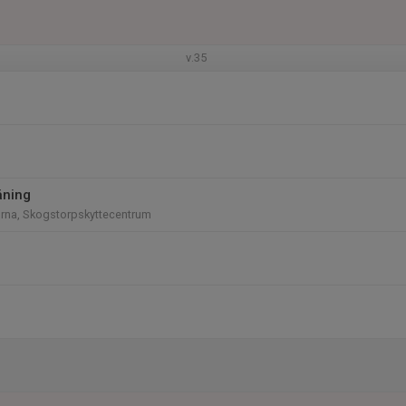
v.35
äning
rna, Skogstorpskyttecentrum