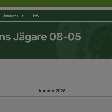
Jägarexamen
FAQ
ns Jägare 08-05
a
Augusti 2026