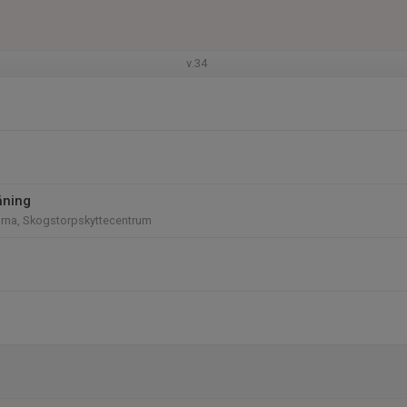
v.34
äning
rna, Skogstorpskyttecentrum