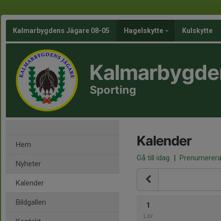
Kalmarbygdens Jägare 08-05
Hagelskytte
Kulskytte
Kalmarbygde
Sporting
Kalender
Hem
Gå till idag
|
Prenumerer
Nyheter
Kalender
Bildgalleri
1
Lör