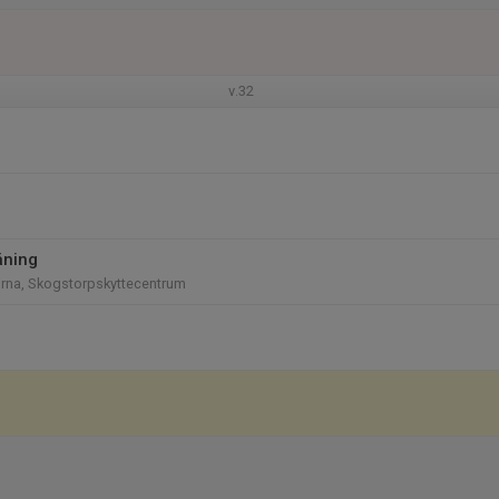
v.32
äning
rna, Skogstorpskyttecentrum