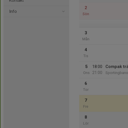
Kontakt
2
Info
Sön
3
Mån
4
Tis
5
18:00
Compak tr
21:00
Ons
Sportingbano
6
Tor
7
Fre
8
Lör