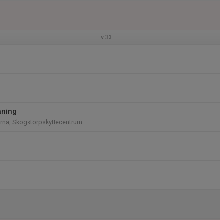
v.33
äning
rna, Skogstorpskyttecentrum