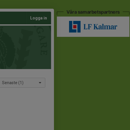
Våra samarbetspartners
Logga in
Senaste (1)