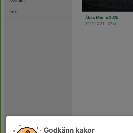
Kontakt
Info
Åkes Minne 2025
2025-10-21
|
37 st
Godkänn kakor