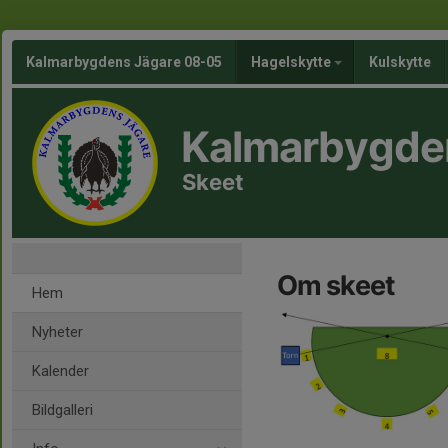
Kalmarbygdens Jägare 08-05
Hagelskytte
Kulskytte
Kalmarbygde
Skeet
Om skeet
Hem
Nyheter
Kalender
Bildgalleri