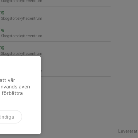
, Skogstorpskyttecentrum
ing
, Skogstorpskyttecentrum
ing
, Skogstorpskyttecentrum
ing
, Skogstorpskyttecentrum
ing
, Skogstorpskyttecentrum
att vår
 används även
t förbättra
ändiga
Levererat