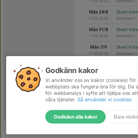
17:00-20:00
Skeetbana 1
Mån 24/8
Skeet trän
17:00-20:00
Skeetbana 1
Mån 31/8
Skeet trän
17:00-20:00
Skeetbana 1
Mån 7/9
Skeet trän
17:00-20:00
Skeetbana 1
Mån 14/9
Skeet trän
Godkänn kakor
17:00-20:00
Skeetbana 1
Vi använder oss av kakor (cookies) för 
Hela kalendern
webbplats ska fungera bra för dig. De
för webbanalys i syfte att hjälpa oss at
våra tjänster.
Så använder vi cookies
Godkänn alla kakor
Bara nödv
Tjäna pengar till laget