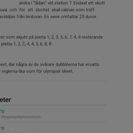
andra i "lådan" vid station 7. Endast ett skott
uva och för att skottet skall räknas som träff
avskiljas från lerduvan. En serie omfattar 25 duvor.
r som skjuts på platta 1, 2, 3, 5, 6, 7, 4, 4 resterande
atta 1, 2, 3, 4, 4, 5, 6, 8, 8
keet, där några av de svårare dubbléerna har ersatts
r reglerna lika som för olympisk skeet.
eter
ing
, Skogstorpskyttecentrum
ing