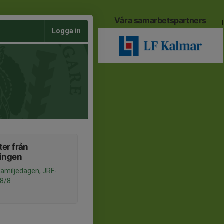
Våra samarbetspartners
Logga in
er från
ningen
familjedagen, JRF-
 8/8