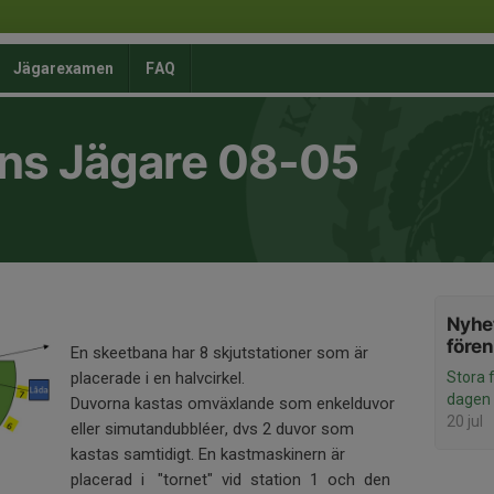
Jägarexamen
FAQ
ns Jägare 08-05
Nyhet
före
En skeetbana har 8 skjutstationer som är
placerade i en halvcirkel.
Stora 
dagen
Duvorna kastas omväxlande som enkelduvor
20 jul
eller simutandubbléer, dvs 2 duvor som
kastas samtidigt. En kastmaskinern är
placerad i "tornet" vid station 1 och den