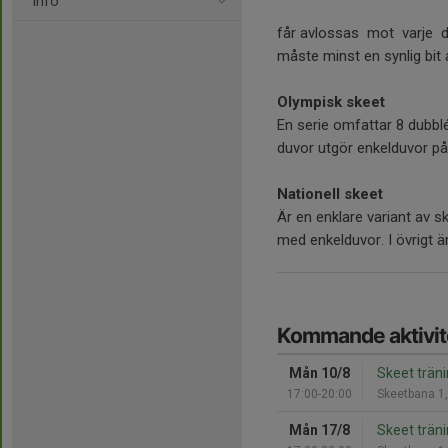
Info
får avlossas mot varje d
måste minst en synlig bit 
Olympisk skeet
En serie omfattar 8 dubblée
duvor utgör enkelduvor på pl
Nationell skeet
Är en enklare variant av s
med enkelduvor. I övrigt ä
Kommande aktivit
Mån 10/8
Skeet trän
17:00-20:00
Skeetbana 1
Mån 17/8
Skeet trän