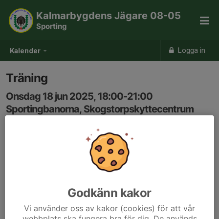
Kalmarbygdens Jägare 08-05
Sporting
Logga in
Kalender
Träning
Onsdag 18 jun 2025, 18:00-21:00
Sportingbanorna, Skogstorpskyttecentrum
Samling: 18:00
Allmän träning.
Anmälan till kl.20:00
Godkänn kakor
Vi använder oss av kakor (cookies) för att vår
webbplats ska fungera bra för dig. De används