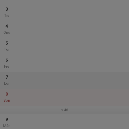
3
Tis
4
Ons
5
Tor
6
Fre
7
Lör
8
Sön
v.46
9
Mån