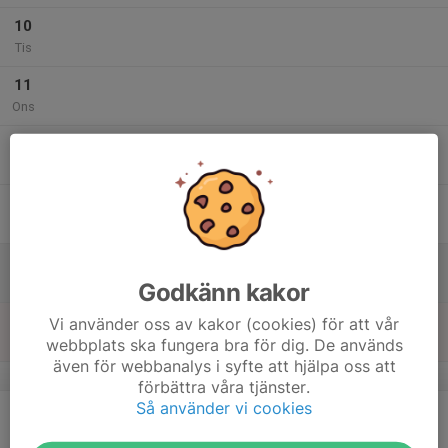
10
Tis
11
Ons
12
Tor
13
Fre
14
Lör
Godkänn kakor
15
Vi använder oss av kakor (cookies) för att vår
webbplats ska fungera bra för dig. De används
Sön
även för webbanalys i syfte att hjälpa oss att
v.47
förbättra våra tjänster.
Så använder vi cookies
16
Mån