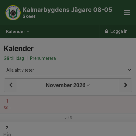
Kalmarbygdens Jägare 08-05
Skeet
Logga in
Kalender
Kalender
Gå till idag
|
Prenumerera
November 2026
1
Sön
v.45
2
Mån