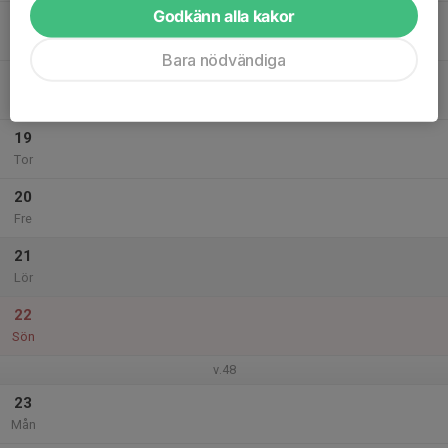
Godkänn alla kakor
17
Tis
Bara nödvändiga
18
Ons
19
Tor
20
Fre
21
Lör
22
Sön
v.48
23
Mån