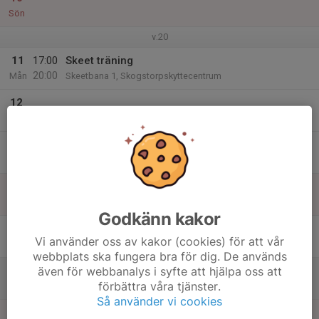
Sön
v.20
11
17:00
Skeet träning
20:00
Mån
Skeetbana 1, Skogstorpskyttecentrum
12
Tis
13
Ons
14
Tor
Godkänn kakor
15
Vi använder oss av kakor (cookies) för att vår
Fre
webbplats ska fungera bra för dig. De används
även för webbanalys i syfte att hjälpa oss att
16
förbättra våra tjänster.
Lör
Så använder vi cookies
17