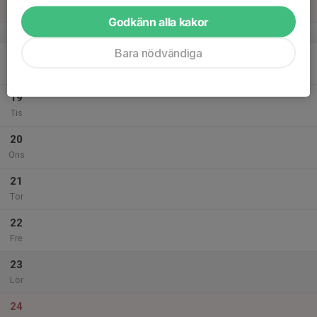
Sön
Godkänn alla kakor
v.21
Bara nödvändiga
18
17:00
Skeet träning
20:00
Mån
Skeetbana 1, Skogstorpskyttecentrum
19
Tis
20
Ons
21
Tor
22
Fre
23
Lör
24