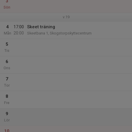
3
Sön
v.19
4
17:00
Skeet träning
20:00
Mån
Skeetbana 1, Skogstorpskyttecentrum
5
Tis
6
Ons
7
Tor
8
Fre
9
Lör
10