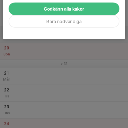
Tor
Godkänn alla kakor
18
Fre
Bara nödvändiga
19
Lör
20
Sön
v.52
21
Mån
22
Tis
23
Ons
24