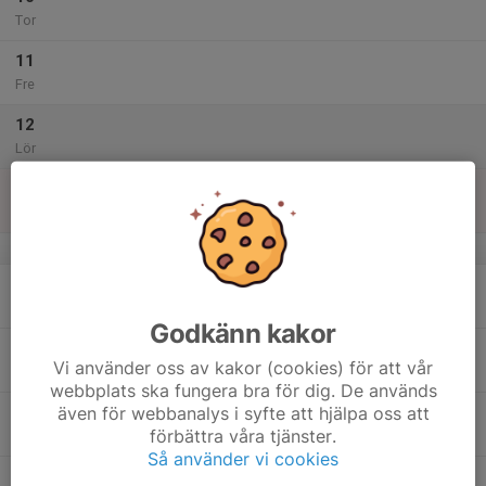
Tor
11
Fre
12
Lör
13
Sön
v.51
14
Mån
Godkänn kakor
15
Vi använder oss av kakor (cookies) för att vår
Tis
webbplats ska fungera bra för dig. De används
även för webbanalys i syfte att hjälpa oss att
16
förbättra våra tjänster.
Ons
Så använder vi cookies
17