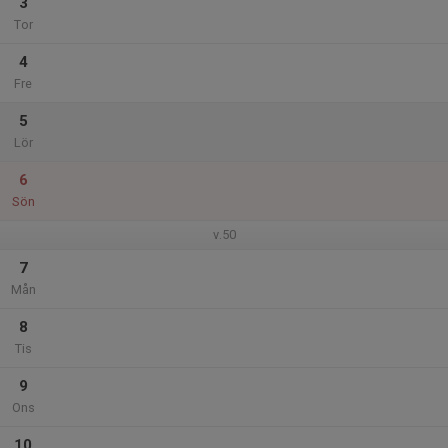
3
Tor
4
Fre
5
Lör
6
Sön
v.50
7
Mån
8
Tis
9
Ons
10