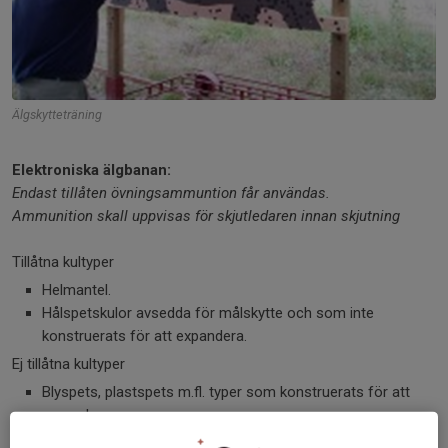
Älgskytteträning
Elektroniska älgbanan:
Endast tillåten övningsammuntion får användas.
Ammunition skall uppvisas för skjutledaren innan skjutning
Tillåtna kultyper
Helmantel.
Hålspetskulor avsedda för målskytte och som inte
konstruerats för att expandera.
Ej tillåtna kultyper
Blyspets, plastspets m.fl. typer som konstruerats för att
expandera.
Flat- eller trubb-nos kulor, speciellt sådana som är