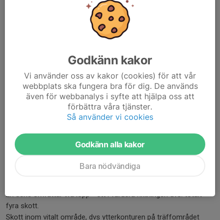
konstruerade för att stansa hål i måltavlan.
Varmintkulor.
En träningsserie skjuts som stående plus
löpande
Godkänn kakor
Vi använder oss av kakor (cookies) för att vår
Varje lopp börjar med att älgfiguren står stilla strax utanför
webbplats ska fungera bra för dig. De används
markörskyddet.
även för webbanalys i syfte att hjälpa oss att
Hela figuren skall vara synlig men nosen får befinna sig högst
förbättra våra tjänster.
fem meter framför
Så använder vi cookies
murens kant.
Ett skott avlossas mot den stillastående figuren, som startas på
Godkänn alla kakor
skottet
med en fördröjning på två sekunder (+/- 1 sek.) och då ger
Bara nödvändiga
tillfälle till ett skott
mot löpande älg.
En serie omfattar två lopp - ett i vardera riktningen dvs. totalt
fyra skott.
Skott inom vitalt område, dvs ytterkonturen på träffområdet