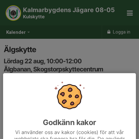
Kalmarbygdens Jägare 08-05
Kulskytte
Logga in
Kalender
Älgskytte
Lördag 22 aug, 10:00-12:00
Älgbanan, Skogstorpskyttecentrum
Samling: 10:00
Anmälan till kl.11:00
Godkänn kakor
Vi använder oss av kakor (cookies) för att vår
webbplats ska fungera bra för dig. De används