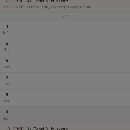
3
09:00
Jx-Teori & Jx-skytte
16:00
Sön
Klubbstugan, Skogstorpskyttecentrum
v.10
4
Mån
5
Tis
6
Ons
7
Tor
8
Fre
9
Lör
10
09:00
Jx-Teori & Jx-skytte