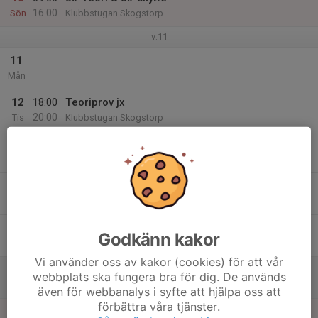
16:00
Sön
Klubbstugan Skogstorp
v.11
11
Mån
12
18:00
Teoriprov jx
20:00
Tis
Klubbstugan Skogstorp
13
Ons
14
Tor
15
Godkänn kakor
Fre
Vi använder oss av kakor (cookies) för att vår
16
webbplats ska fungera bra för dig. De används
Lör
även för webbanalys i syfte att hjälpa oss att
förbättra våra tjänster.
17
09:00
Jx-Teori & Jx-skytte