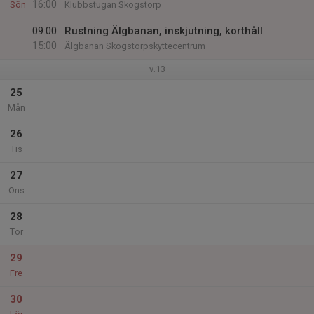
16:00
Sön
Klubbstugan Skogstorp
09:00
Rustning Älgbanan, inskjutning, korthåll
15:00
Älgbanan Skogstorpskyttecentrum
v.13
25
Mån
26
Tis
27
Ons
28
Tor
29
Fre
30