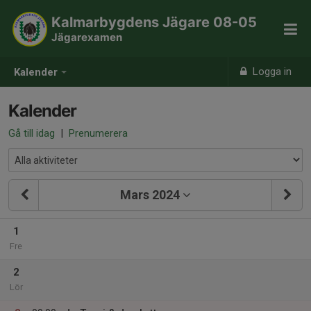
Kalmarbygdens Jägare 08-05
Jägarexamen
Logga in
Kalender
Kalender
Gå till idag
|
Prenumerera
Mars 2024
1
Fre
2
Lör