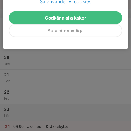
Så använder vi cookies
16:00
Sön
Klubbstugan, Skogstorpskyttecentrum
v.12
Godkänn alla kakor
18
Mån
Bara nödvändiga
19
Tis
20
Ons
21
Tor
22
Fre
23
Lör
24
09:00
Jx-Teori & Jx-skytte