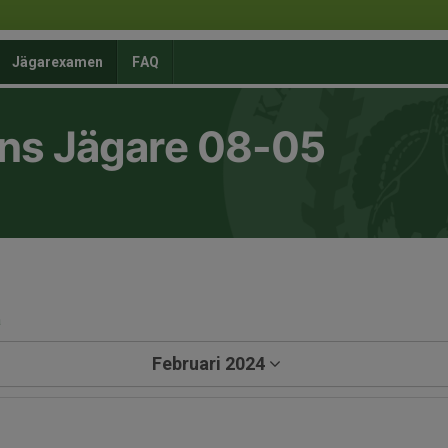
Jägarexamen
FAQ
ns Jägare 08-05
a
Februari 2024