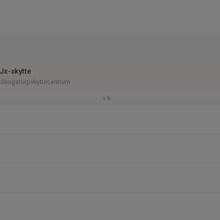
Jx-skytte
 Skogstorpskyttecentrum
v.6