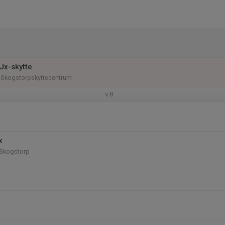
Jx-skytte
 Skogstorpskyttecentrum
v.8
x
Skogstorp