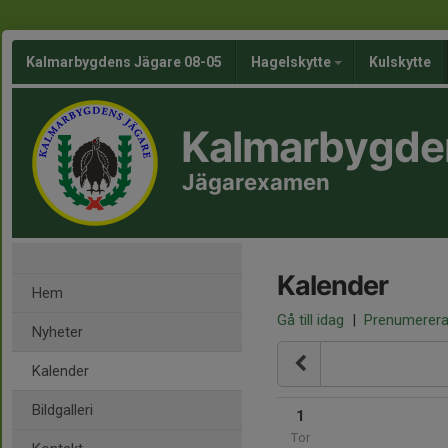
Kalmarbygdens Jägare 08-05
Hagelskytte
Kulskytte
Kalmarbygde
Jägarexamen
Kalender
Hem
Gå till idag
|
Prenumerer
Nyheter
Kalender
Bildgalleri
1
Tor