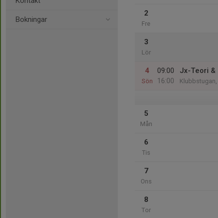
Kontakt
2
Bokningar
Fre
3
Lör
4
09:00
Jx-Teori & 
16:00
Sön
Klubbstugan,
5
Mån
6
Tis
7
Ons
8
Tor