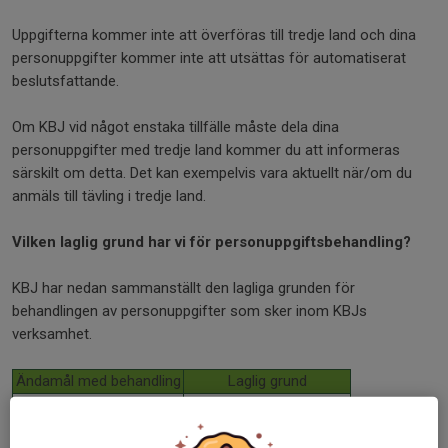
Uppgifterna kommer inte att överföras till tredje land och dina
personuppgifter kommer inte att utsättas för automatiserat
beslutsfattande.
Om KBJ vid något enstaka tillfälle måste dela dina
personuppgifter med tredje land kommer du att informeras
särskilt om detta. Det kan exempelvis vara aktuellt när/om du
anmäls till tävling i tredje land.
Vilken laglig grund har vi för personuppgiftsbehandling?
KBJ har nedan sammanställt den lagliga grunden för
behandlingen av personuppgifter som sker inom KBJs
verksamhet.
Ändamål med behandling
Laglig grund
Hantering av medlemskap
Avtal
i KBJ