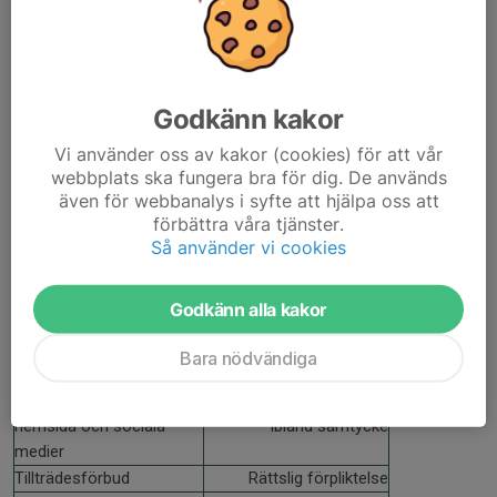
Föreningsadministration
Avtal
Deltagande i KBJs
Avtal
träningsverksamhet
Licenshantering
Avtal
Deltagande i KBJs
Avtal
Godkänn kakor
tävlingsverksamhet
Vi använder oss av kakor (cookies) för att vår
Ansökan om bidrag
Rättslig förpliktelse
webbplats ska fungera bra för dig. De används
Sammanställning av
Allmänt intresse
även för webbanalys i syfte att hjälpa oss att
statistik och uppföljning
förbättra våra tjänster.
Utbildningar arrangerade
Allmänt intresse vid
Så använder vi cookies
av KBJ
statsbidragsfinansierad
utbildning, annars
Godkänn alla kakor
samtycke
Kontakt med KBJ
Intresseavvägning
Bara nödvändiga
Besök på vår hemsida
Intresseavvägning
Publicering av material på
Intresseavvägning och
hemsida och sociala
ibland samtycke
medier
Tillträdesförbud
Rättslig förpliktelse