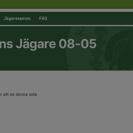
Jägarexamen
FAQ
ns Jägare 08-05
r att se denna sida.