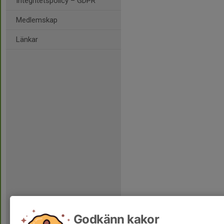
Integritetspolicy – GDPR
Medlemskap
Länkar
Godkänn kakor