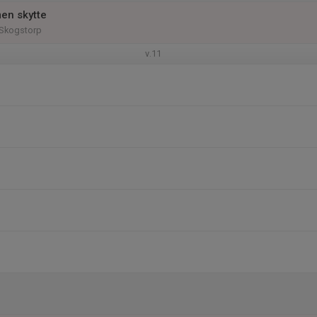
en skytte
Skogstorp
v.11