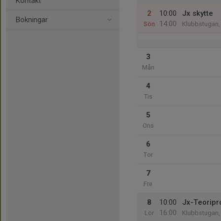
Kontakt
2
10:00
Jx skytte
Bokningar
14:00
Sön
Klubbstugan,
3
Mån
4
Tis
5
Ons
6
Tor
7
Fre
8
10:00
Jx-Teoripro
16:00
Lör
Klubbstugan,