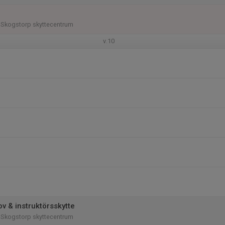
 Skogstorp skyttecentrum
v.10
v & instruktörsskytte
 Skogstorp skyttecentrum