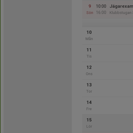
9
10:00
Jägarexam
16:00
Sön
Klubbstugan 
10
Mån
11
Tis
12
Ons
13
Tor
14
Fre
15
Lör