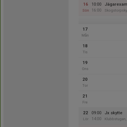
16
10:00
Jägarexam
16:00
Sön
Skogstorpsky
17
Mån
18
Tis
19
Ons
20
Tor
21
Fre
22
09:00
Jx skytte
14:00
Lör
Klubbstugan,