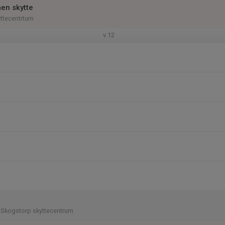
en skytte
ttecentrtum
v.12
 Skogstorp skyttecentrum