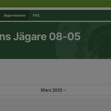
Jägarexamen
FAQ
ns Jägare 08-05
a
Mars 2025