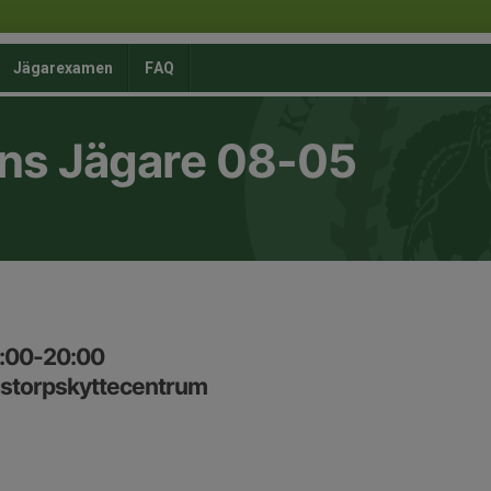
Jägarexamen
FAQ
ns Jägare 08-05
7:00-20:00
gstorpskyttecentrum