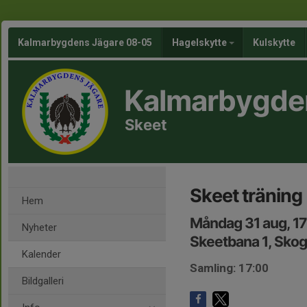
Kalmarbygdens Jägare 08-05
Hagelskytte
Kulskytte
Kalmarbygde
Skeet
Skeet träning
Hem
Måndag 31 aug, 1
Nyheter
Skeetbana 1, Sko
Kalender
Samling: 17:00
Bildgalleri