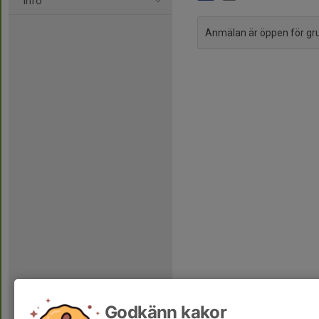
Info
Anmälan är öppen för g
Godkänn kakor