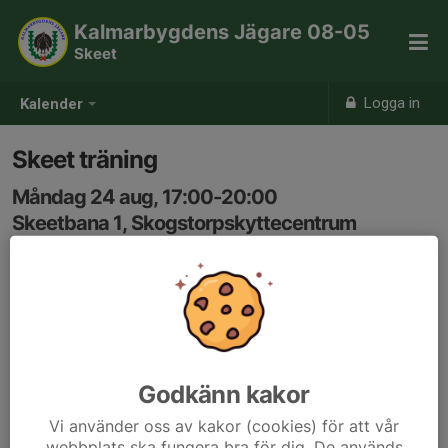
Kalmarbygdens Jägare 08-05
Skeet
Logga in
Kalender
Skeet träning
Måndag 24 aug, 17:00-20:00
Skeetbana 1, Skogstorpskyttecentrum
Samling: 17:00
Anmälan är öppen för gruppens medlemmar.
Logga in här
Godkänn kakor
Vi använder oss av kakor (cookies) för att vår
webbplats ska fungera bra för dig. De används